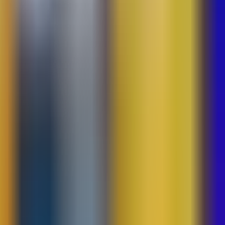
ggabungkan unsur-unsur klasik dengan fitur modern yang
logi Yunani kuno dengan dewa Zeus sebagai simbol utama.
an pengalaman bermain yang seru dan menghibur.
permen, lolipop, dan karakter kartun yang menggemaskan