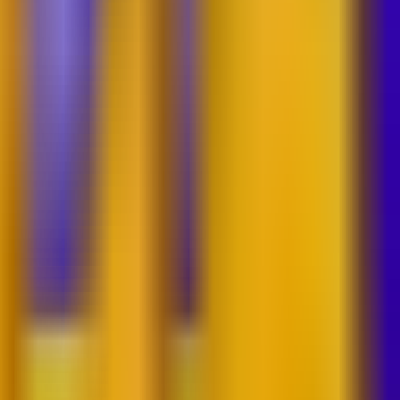
menyenangkan dan penuh hadiah. Dengan grafis yang
 selama musim liburan
tema yang menggemaskan dengan latar belakang rumah
erti Wild Multipliers
egaways yang inovatif, di mana setiap putaran dapat
u dengan grafis yang menarik dan fitur bonus