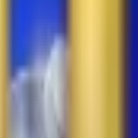
xwin 2026
" (memberikan kemenangan mudah) oleh para pemain. Situs
 itu, Ongtoto juga dikenal karena kemudahan
inati oleh pemain pemula maupun berpengalaman
nya, banyak pemain yang melaporkan tingkat kemenangan
eperti Pragmatic Play, PG Soft, dan Habanero, yang
 slot gacor harian melalui informasi yang disediakan