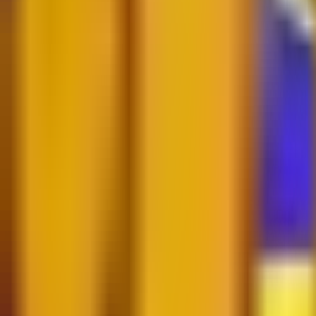
11. Slot Online Santa's Great Gifts
Slot Online Santa's Great Gifts adalah permainan slot
cerah dan simbol-simbol khas Natal seperti hadiah, poho
12. Slot Online The Dog House
Slot Online The Dog House adalah permainan slot yang
anjing yang penuh warna. Game ini menampilkan 5 gulungan 
13. Slot Online Great Rhino Megaways
Slot Online Great Rhino Megaways adalah permainan slot
menghasilkan hingga 200.704 cara untuk menang. Dikem
14. Slot Online Wild Bounty Showdown
Slot Online Wild Bounty Showdown adalah permainan slo