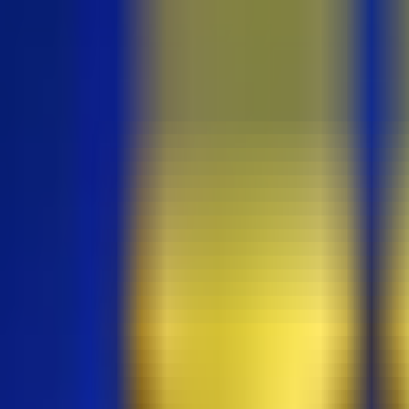
Daftar
Masuk
casino
Cari Permainan
fury of anubis
lightning baccarat
spire+
mines+
clash of clans super rich
crash game
for you
slot
live casino
4
arcade
fishing
2603
635
104
21
Provider :
Jili
Filter :
TERKENAL
Sic Bo
Jili