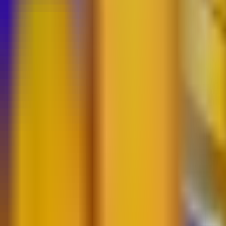
menawarkan grafis yang memukau, fitur bonus menarik, s
8. Slot Online Wild West Gold
Slot online Wild West Gold adalah permainan judi digital
menawarkan 5 gulungan dengan 40 garis pembayaran, dile
9. Slot Online Wild Bandito
Slot Online Wild Bandito adalah permainan slot yang m
ternama, slot ini menampilkan grafis yang menarik, fitu
10. Slot Online 5 Lions Bonanza
Slot Online 5 Lions Bonanza adalah salah satu permaina
tema oriental dengan simbol-simbol seperti singa emas, 