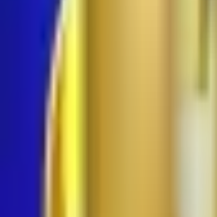
Ongtoto memberikan kemudahan bertransaksi dengan meny
minimal Rp5.000, pemain sudah bisa memulai taruhan di 
mereka yang ingin bermain dengan modal kecil. Fitur ini
Selain menawarkan permainan yang menguntungkan, Ongtot
lisensi resmi dari lembaga perjudian internasional, sehi
memastikan pemain mendapatkan solusi cepat jika mengal
Bagi yang ingin mencoba peruntungan di slot online deng
berbagai game slot gacor yang sering memberikan jackpot
update
slot gacor
hari ini dan manfaatkan bonus promosi
Game Pragmatic Play Paling Seru & 
Pragmatic Play terus menjadi salah satu penyedia game 
besar (gacor). Beberapa game terbaik mereka seperti Gat