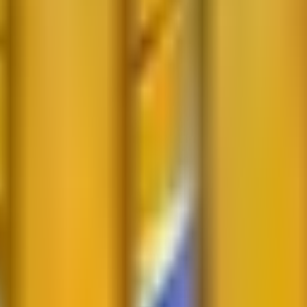
erta RTP (Return to Player) yang kompetitif, membuatnya
 yang mengusung tema koboi dan kehidupan liar di Amerika B
ngkapi fitur-fitur menarik
enawarkan pengalaman bermain seru dengan tema koboi dan
r bonus yang menggiurkan
n slot yang populer di kalangan penggemar judi online. D
koin keberuntungan, dan nuansa tradisional Tiongkok yang