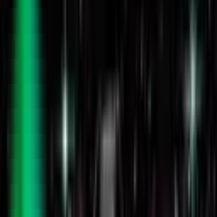
Lightning Fortunes
Microgaming
Break Away Shootout
Microgaming
3
/
3
Game
Page
1
of
1
ONGTOTO Situs Slot
Thailand Gampang Menang
Dan Maxwin 2026
Ongtoto
adalah salah satu situs judi online yang saat ini
sedang populer karena dianggap sebagai platform
"gacor" (memberikan kemenangan mudah) oleh para
pemain. Situs ini menawarkan berbagai jenis permainan
slot online
yang menarik dengan tampilan modern dan
fitur lengkap. Selain itu, Ongtoto juga dikenal karena
kemudahan transaksinya, termasuk deposit minimal