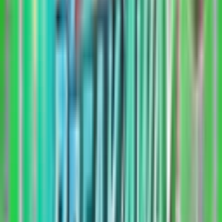
Judi online bukan sekadar permainan untung-untungan,
tetapi juga membutuhkan strategi. Pemula disarankan
untuk mempelajari tips dari pemain berpengalaman,
seperti cara membaca peluang, mengatur taruhan, atau
memanfaatkan bonus dan promosi. Banyak sumber
daya gratis seperti forum, video tutorial, atau artikel
yang bisa membantu meningkatkan pemahaman.
Semakin banyak pengetahuan yang dimiliki, semakin
besar peluang untuk meraih kemenangan
Emosi yang tidak stabil, seperti keserakahan atau
frustasi setelah kalah, dapat mengganggu pengambilan
keputusan. Pemula harus belajar mengendalikan emosi
dan tetap tenang dalam segala situasi. Berhenti bermain
saat sedang emosi atau lelah adalah langkah bijak untuk
menghindari keputusan impulsif yang merugikan.
Dengan mental yang kuat, pemain dapat berpikir jernih
dan membuat keputusan taruhan yang lebih rasional
Banyak situs judi online menawarkan bonus seperti