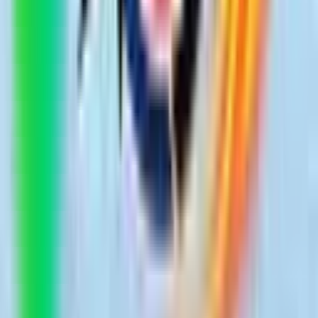
togel (toto gelap) yang dapat dimainkan secara daring
dengan mengikuti hasil undian Arkansas Evening, salah
satu jenis undian yang diadakan di negara bagian
Arkansas, Amerika Serikat
13. Togel Online Florida Evening
Togel Online Florida Evening merujuk pada permainan
togel yang dapat dimainkan secara daring dengan
mengikuti hasil undian dari Florida Evening, sebuah
pasaran togel yang populer di Amerika Serikat.
Permainan ini biasanya menawarkan berbagai jenis
taruhan
14. Togel Online Osaka Lottery
Togel Online Osaka Lottery adalah salah satu bentuk
permainan judi angka yang populer di kalangan
penggemar togel daring. Permainan ini menawarkan