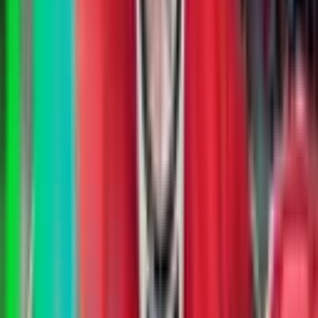
Slot Online Sugar Rush 1000 adalah permainan slot
yang menarik dengan tema manis dan penuh warna,
menawarkan pengalaman bermain yang seru dan
menghibur. Dikembangkan oleh Pragmatic Play, game ini
menampilkan desain grafis yang cerah dengan simbol-
simbol seperti permen, lolipop, dan karakter kartun
yang menggemaskan
4. Slot Online Sweet Bonanza
Sweet Bonanza adalah salah satu permainan slot online
populer yang dikembangkan oleh Pragmatic Play. Game
ini menawarkan tema buah-buahan yang cerah dan
manis dengan mekanisme cluster pays, di mana pemain
bisa mendapatkan kemenangan dengan mengumpulkan
grup simbol yang sama
5. Slot Online Starlight Princess
Slot Online Starlight Princess adalah permainan slot