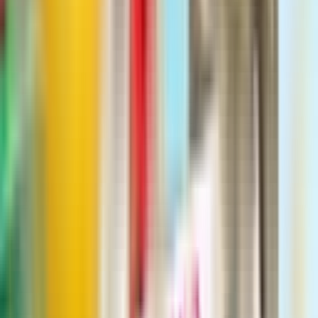
Judi online bukan sekadar permainan untung-untungan,
tetapi juga membutuhkan strategi. Pemula disarankan
untuk mempelajari tips dari pemain berpengalaman,
seperti cara membaca peluang, mengatur taruhan, atau
memanfaatkan bonus dan promosi. Banyak sumber
daya gratis seperti forum, video tutorial, atau artikel
yang bisa membantu meningkatkan pemahaman.
Semakin banyak pengetahuan yang dimiliki, semakin
besar peluang untuk meraih kemenangan
Emosi yang tidak stabil, seperti keserakahan atau
frustasi setelah kalah, dapat mengganggu pengambilan
keputusan. Pemula harus belajar mengendalikan emosi
dan tetap tenang dalam segala situasi. Berhenti bermain
saat sedang emosi atau lelah adalah langkah bijak untuk
menghindari keputusan impulsif yang merugikan.
Dengan mental yang kuat, pemain dapat berpikir jernih
dan membuat keputusan taruhan yang lebih rasional
Banyak situs judi online menawarkan bonus seperti