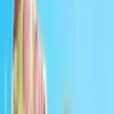
Lottery
Saba
Keno
Saba
3
/
3
Game
Page
1
of
1
ONGTOTO Situs Slot
Thailand Gampang Menang
Dan Maxwin 2026
Ongtoto
adalah salah satu situs judi online yang saat ini
sedang populer karena dianggap sebagai platform
"gacor" (memberikan kemenangan mudah) oleh para
pemain. Situs ini menawarkan berbagai jenis permainan
slot online
yang menarik dengan tampilan modern dan
fitur lengkap. Selain itu, Ongtoto juga dikenal karena
kemudahan transaksinya, termasuk deposit minimal