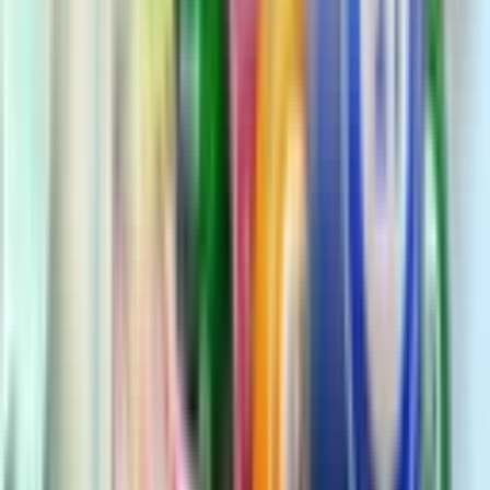
10. Togel Online Xiamen Lottery
Togel Online Xiamen Lottery adalah salah satu bentuk
perjudian daring yang menawarkan permainan togel
dengan sistem lotere yang berasal dari Xiamen,
Tiongkok. Permainan ini memungkinkan pemain untuk
memasang taruhan pada berbagai angka dengan
harapan memenangkan hadiah uang tunai
11. Togel Online Mancity 4D
Togel Online
Mancity 4D adalah salah satu jenis
permainan judi togel digital yang mengacu pada pasaran
Manchester City (Mancity) dengan sistem 4 digit. Pemain
harus menebak angka keluaran 4D (0000-9999) yang
diundi berdasarkan hasil tertentu
12. Togel Online Arkansas Evening
Togel Online Arkansas Evening merujuk pada permainan