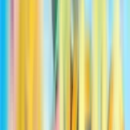
Slot Online Sugar Rush 1000 adalah permainan slot
yang menarik dengan tema manis dan penuh warna,
menawarkan pengalaman bermain yang seru dan
menghibur. Dikembangkan oleh Pragmatic Play, game ini
menampilkan desain grafis yang cerah dengan simbol-
simbol seperti permen, lolipop, dan karakter kartun
yang menggemaskan
4. Slot Online Sweet Bonanza
Sweet Bonanza adalah salah satu permainan slot online
populer yang dikembangkan oleh Pragmatic Play. Game
ini menawarkan tema buah-buahan yang cerah dan
manis dengan mekanisme cluster pays, di mana pemain
bisa mendapatkan kemenangan dengan mengumpulkan
grup simbol yang sama
5. Slot Online Starlight Princess
Slot Online Starlight Princess adalah permainan slot