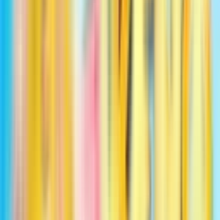
yang dikembangkan oleh Pragmatic Play, menawarkan
pengalaman bermain yang magis dengan tema putri dan
dunia fantasi. Game ini menampilkan grafis yang
memukau, fitur bonus yang menggiurkan
6. Slot Online Lucky Neko
Slot Online Lucky Neko adalah permainan mesin slot
digital yang menawarkan tema Jepang yang
menggemaskan dengan karakter kucing (neko) yang
dianggap membawa keberuntungan. Dikembangkan
oleh PG Soft, game ini menampilkan grafis yang cerah
dan animasi yang menarik
7. Slot Online Gates Of Gatot Kaca
Slot Online Gates of Gatot Kaca adalah permainan slot
yang terinspirasi oleh legenda pahlawan wayang Jawa,
Gatot Kaca. Dikembangkan oleh provider ternama, game
ini menawarkan grafis yang memukau, fitur bonus