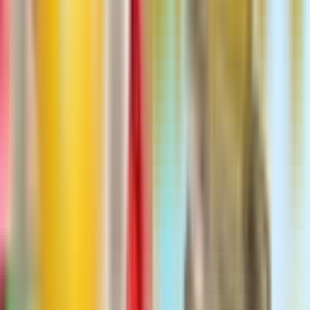
seperti poker, slot, taruhan olahraga, atau casino live.
Setiap permainan memiliki aturan, strategi, dan tingkat
kesulitan yang berbeda. Penting juga untuk memilih
platform judi online yang terpercaya dan berlisensi agar
terhindar dari penipuan. Dengan pemahaman dasar
yang kuat, pemain dapat lebih siap menghadapi
tantangan dan peluang dalam judi online
Salah satu kunci kesuksesan dalam
Slot Thailand
adalah
manajemen keuangan yang baik. Pemula harus
menetapkan batas modal harian atau mingguan dan
disiplin dalam mematuhinya. Hindari tergoda untuk
mengejar kerugian (chasing losses) karena hal itu bisa
berujung pada kebangkrutan. Selain itu, alokasikan dana
dengan proporsional untuk berbagai permainan agar
risiko kerugian dapat diminimalisir. Dengan mengelola
uang secara cerdas, pemain bisa bertahan lebih lama
dan meningkatkan peluang menang