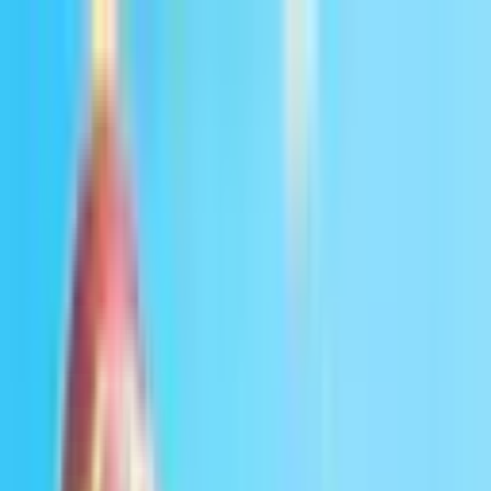
Daftar
Masuk
casino
Cari Permainan
mines+
fire in the hole 3
duck hunters
world cup 2026
plinko+
crash game
for you
slot
live casino
4
arcade
fishing
2603
635
104
21
Provider :
Saba
Filter :
TERKENAL
Table Game
Saba