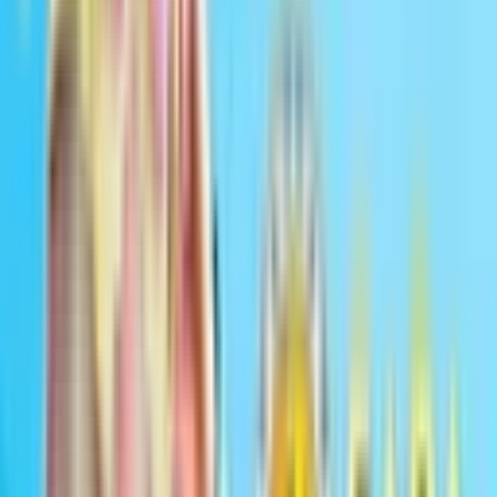
yang terjangkau, yaitu Rp5.000 via DANA. Hal ini
membuatnya banyak diminati oleh pemain pemula
maupun berpengalaman
Salah satu alasan utama pemain memilih Ongtoto adalah
karena reputasinya sebagai situs slot gacor hari ini.
Artinya, banyak pemain yang melaporkan tingkat
kemenangan yang tinggi pada beberapa jenis permainan
slot tertentu. Ongtoto bekerja sama dengan berbagai
provider ternama seperti Pragmatic Play, PG Soft, dan
Habanero, yang menyediakan RTP (Return to Player)
tinggi, sehingga peluang menang lebih besar. Pemain
juga bisa memantau update slot gacor harian melalui
informasi yang disediakan oleh situs
Ongtoto memberikan kemudahan bertransaksi dengan
menyediakan metode pembayaran via DANA, salah satu
dompet digital paling populer di Indonesia. Dengan
deposit minimal Rp5.000, pemain sudah bisa memulai