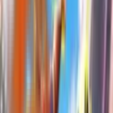
mengakses berbagai game slot gacor yang sering
memberikan jackpot. Namun, tetap perlu diingat untuk
bermain secara bertanggung jawab dan tidak terlalu
terbawa emosi. Pantau terus update
slot gacor
hari ini
dan manfaatkan bonus promosi yang ditawarkan agar
peluang menang semakin besar. Selamat bermain dan
semoga sukses
Game Pragmatic Play Paling Seru &
Gacor 2026
Pragmatic Play terus menjadi salah satu penyedia game
slot online terpopuler di tahun 2026, dengan beragam
judul yang menawarkan keseruan dan potensi
kemenangan besar (gacor). Beberapa game terbaik
mereka seperti Gates of Olympus, Sweet Bonanza, dan
Starlight Princess masih menjadi favorit pemain karena
fitur bonus menguntungkan