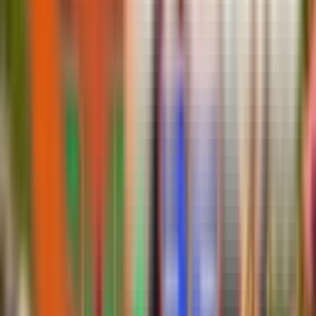
secara tepat
6. Togel Online Ankarapools
Togel Online Ankarapools adalah salah satu platform
perjudian daring yang menawarkan permainan togel
dengan berbagai pasaran, termasuk pasaran dari
Ankarapools. Platform ini memungkinkan pemain untuk
memasang taruhan secara praktis dan cepat melalui
internet
7. Togel Online Seoul Lottery
Togel Online Seoul Lottery adalah salah satu bentuk
permainan judi angka yang populer dan banyak diminati
oleh para pemain togel di Indonesia. Permainan ini
mengacu pada hasil undian dari Seoul, Korea Selatan,
yang biasanya diumumkan setiap hari