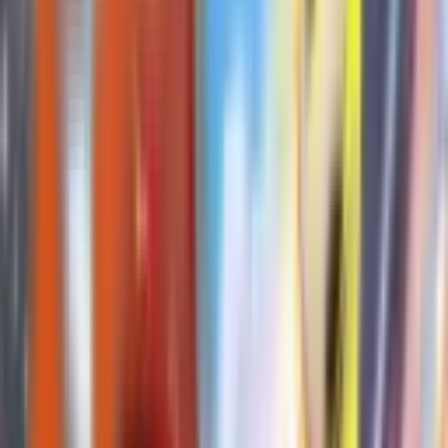
yang menarik dengan tema manis dan penuh warna,
menawarkan pengalaman bermain yang seru dan
menghibur. Dikembangkan oleh Pragmatic Play, game ini
menampilkan desain grafis yang cerah dengan simbol-
simbol seperti permen, lolipop, dan karakter kartun
yang menggemaskan
4. Slot Online Sweet Bonanza
Sweet Bonanza adalah salah satu permainan slot online
populer yang dikembangkan oleh Pragmatic Play. Game
ini menawarkan tema buah-buahan yang cerah dan
manis dengan mekanisme cluster pays, di mana pemain
bisa mendapatkan kemenangan dengan mengumpulkan
grup simbol yang sama
5. Slot Online Starlight Princess
Slot Online Starlight Princess adalah permainan slot
yang dikembangkan oleh Pragmatic Play, menawarkan