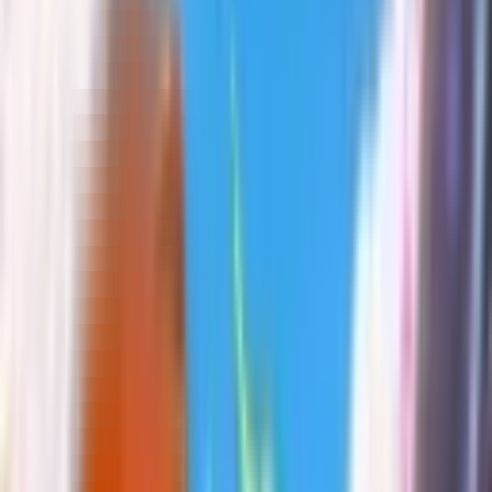
membuatnya banyak diminati oleh pemain pemula
maupun berpengalaman
Salah satu alasan utama pemain memilih Ongtoto adalah
karena reputasinya sebagai situs slot gacor hari ini.
Artinya, banyak pemain yang melaporkan tingkat
kemenangan yang tinggi pada beberapa jenis permainan
slot tertentu. Ongtoto bekerja sama dengan berbagai
provider ternama seperti Pragmatic Play, PG Soft, dan
Habanero, yang menyediakan RTP (Return to Player)
tinggi, sehingga peluang menang lebih besar. Pemain
juga bisa memantau update slot gacor harian melalui
informasi yang disediakan oleh situs
Ongtoto memberikan kemudahan bertransaksi dengan
menyediakan metode pembayaran via DANA, salah satu
dompet digital paling populer di Indonesia. Dengan
deposit minimal Rp5.000, pemain sudah bisa memulai
taruhan di berbagai game slot. Proses depositnya cepat