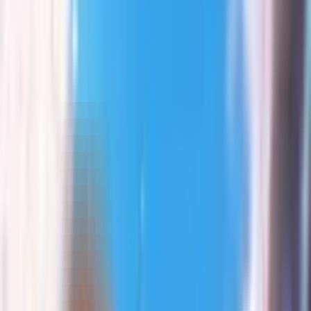
All Stars - World Cup 2026
Eclipse Studio
2
/
2
Game
Page
1
of
1
ONGTOTO Situs Slot
Thailand Gampang Menang
Dan Maxwin 2026
Ongtoto
adalah salah satu situs judi online yang saat ini
sedang populer karena dianggap sebagai platform
"gacor" (memberikan kemenangan mudah) oleh para
pemain. Situs ini menawarkan berbagai jenis permainan
slot online
yang menarik dengan tampilan modern dan
fitur lengkap. Selain itu, Ongtoto juga dikenal karena
kemudahan transaksinya, termasuk deposit minimal
yang terjangkau, yaitu Rp5.000 via DANA. Hal ini