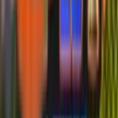
Togel Online Xiamen Lottery adalah salah satu bentuk
perjudian daring yang menawarkan permainan togel
dengan sistem lotere yang berasal dari Xiamen,
Tiongkok. Permainan ini memungkinkan pemain untuk
memasang taruhan pada berbagai angka dengan
harapan memenangkan hadiah uang tunai
11. Togel Online Mancity 4D
Togel Online
Mancity 4D adalah salah satu jenis
permainan judi togel digital yang mengacu pada pasaran
Manchester City (Mancity) dengan sistem 4 digit. Pemain
harus menebak angka keluaran 4D (0000-9999) yang
diundi berdasarkan hasil tertentu
12. Togel Online Arkansas Evening
Togel Online Arkansas Evening merujuk pada permainan
togel (toto gelap) yang dapat dimainkan secara daring