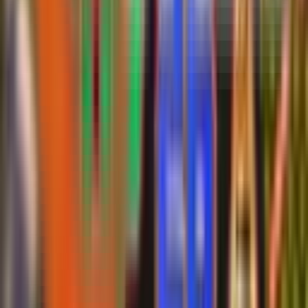
8. Togel Online Shanghai Pools
Togel Online Shanghai Pools adalah salah satu bentuk
perjudian daring yang populer di kalangan pemain togel,
khususnya yang menyukai pasaran Shanghai.
Permainan ini menawarkan berbagai jenis taruhan,
seperti 2D, 3D, dan 4D, di mana pemain menebak angka
yang akan keluar pada hasil undian
9. Togel Online Michigan Midday
Togel Online Michigan Midday merujuk pada permainan
lotere online yang populer di Michigan, Amerika Serikat,
khususnya untuk hasil undian yang dilakukan pada siang
hari (midday). Permainan ini memungkinkan pemain
untuk memasang taruhan secara digital dengan memilih
angka-angka tertentu
10. Togel Online Xiamen Lottery