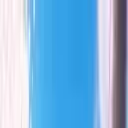
Daftar
Masuk
casino
Cari Permainan
fury of anubis
koi gate
world cup 2026
duck hunters
plinko+
crash game
for you
slot
live casino
4
arcade
fishing
2603
635
104
21
Provider :
Eclipse Studio
Filter :
TERKENAL
World Cup 2026
Eclipse Studio