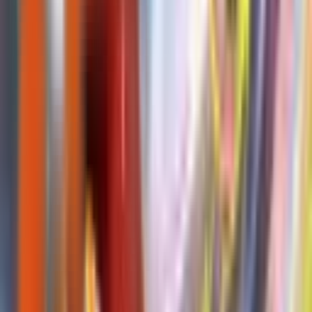
pengalaman bermain yang magis dengan tema putri dan
dunia fantasi. Game ini menampilkan grafis yang
memukau, fitur bonus yang menggiurkan
6. Slot Online Lucky Neko
Slot Online Lucky Neko adalah permainan mesin slot
digital yang menawarkan tema Jepang yang
menggemaskan dengan karakter kucing (neko) yang
dianggap membawa keberuntungan. Dikembangkan
oleh PG Soft, game ini menampilkan grafis yang cerah
dan animasi yang menarik
7. Slot Online Gates Of Gatot Kaca
Slot Online Gates of Gatot Kaca adalah permainan slot
yang terinspirasi oleh legenda pahlawan wayang Jawa,
Gatot Kaca. Dikembangkan oleh provider ternama, game
ini menawarkan grafis yang memukau, fitur bonus
menarik, serta RTP (Return to Player) yang kompetitif,