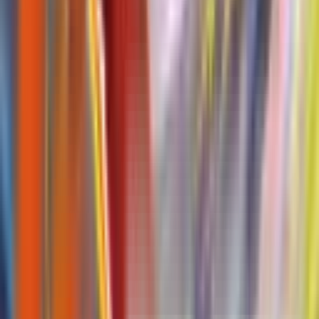
membuatnya popular
8. Slot Online Wild West Gold
Slot online Wild West Gold adalah permainan judi digital
yang mengusung tema koboi dan kehidupan liar di
Amerika Barat. Dikembangkan oleh Pragmatic Play, slot
ini menawarkan 5 gulungan dengan 40 garis
pembayaran, dilengkapi fitur-fitur menarik
9. Slot Online Wild Bandito
Slot Online Wild Bandito adalah permainan slot yang
menawarkan pengalaman bermain seru dengan tema
koboi dan petualangan di Wild West. Dikembangkan oleh
provider ternama, slot ini menampilkan grafis yang
menarik, fitur bonus yang menggiurkan