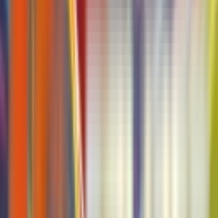
10. Slot Online 5 Lions Bonanza
Slot Online 5 Lions Bonanza adalah salah satu
permainan slot yang populer di kalangan penggemar judi
online. Dikembangkan oleh provider ternama, game ini
menawarkan tema oriental dengan simbol-simbol seperti
singa emas, koin keberuntungan, dan nuansa tradisional
Tiongkok yang menarik
11. Slot Online Santa's Great Gifts
Slot Online Santa's Great Gifts adalah permainan slot
bertema Natal yang menawarkan pengalaman bermain
yang menyenangkan dan penuh hadiah. Dengan grafis
yang cerah dan simbol-simbol khas Natal seperti hadiah,
pohon cemara, dan Santa Claus, permainan ini cocok
dimainkan selama musim liburan
12. Slot Online The Dog House