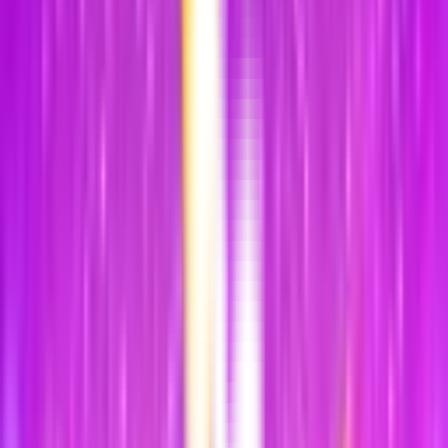
Olympus Wins
PP POP
Sweet Burst
PP POP
Starlight Wins
PP POP
Lucky Tiger 1000
PP POP
Lucky Fortune Tree
PP POP
Happy Dragon
PP POP
Fortune of Aztec
PP POP
Lucky Bull
PP POP
Lucky Panda
PP POP
Lucky Monkey
PP POP
Lucky Tiger Gold
PP POP
Lucky Phoenix
PP POP
Tut's Treasure Tower
PP POP
Jelly Candy
PP POP
Lucky Tiger
PP POP
Lucky Mouse
PP POP
Happy Nets
PP POP
DJ Neko
PP POP
Lucky Dog
PP POP
Code of Cairo
PP POP
Wealthy Frog
PP POP
777 Rush
PP POP
Emotiwins
PP POP