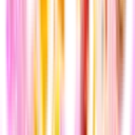
Setiap permainan memiliki aturan, strategi, dan tingkat
kesulitan yang berbeda. Penting juga untuk memilih
platform judi online yang terpercaya dan berlisensi agar
terhindar dari penipuan. Dengan pemahaman dasar
yang kuat, pemain dapat lebih siap menghadapi
tantangan dan peluang dalam judi online
Salah satu kunci kesuksesan dalam
Slot Thailand
adalah
manajemen keuangan yang baik. Pemula harus
menetapkan batas modal harian atau mingguan dan
disiplin dalam mematuhinya. Hindari tergoda untuk
mengejar kerugian (chasing losses) karena hal itu bisa
berujung pada kebangkrutan. Selain itu, alokasikan dana
dengan proporsional untuk berbagai permainan agar
risiko kerugian dapat diminimalisir. Dengan mengelola
uang secara cerdas, pemain bisa bertahan lebih lama
dan meningkatkan peluang menang
Judi online bukan sekadar permainan untung-untungan,