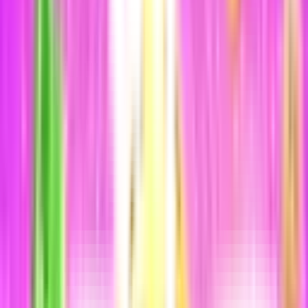
dan aman, tanpa potongan, sehingga sangat
menguntungkan bagi mereka yang ingin bermain dengan
modal kecil. Fitur ini juga memudahkan para pemain
yang tidak memiliki rekening bank namun ingin tetap
bermain
judi online
Selain menawarkan permainan yang menguntungkan,
Ongtoto juga menjaga keamanan data dan transaksi para
membernya dengan sistem enkripsi canggih. Situs ini
memiliki lisensi resmi dari lembaga perjudian
internasional, sehingga terjamin keadilan permainannya.
Layanan customer service yang siap membantu 24 jam
juga menjadi nilai tambah, memastikan pemain
mendapatkan solusi cepat jika mengalami kendala saat
bermain atau bertransaksi
Bagi yang ingin mencoba peruntungan di slot online
dengan modal kecil, Ongtoto bisa menjadi pilihan tepat.
Dengan deposit Rp5.000 via DANA, pemain bisa