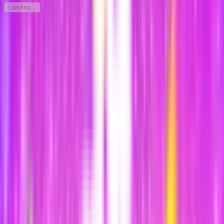
Loading...
24
/
30
Game
Page
1
of
2
ONGTOTO Situs Slot
Thailand Gampang Menang
Dan Maxwin 2026
Ongtoto
adalah salah satu situs judi online yang saat ini
sedang populer karena dianggap sebagai platform
"gacor" (memberikan kemenangan mudah) oleh para
pemain. Situs ini menawarkan berbagai jenis permainan
slot online
yang menarik dengan tampilan modern dan
fitur lengkap. Selain itu, Ongtoto juga dikenal karena
kemudahan transaksinya, termasuk deposit minimal