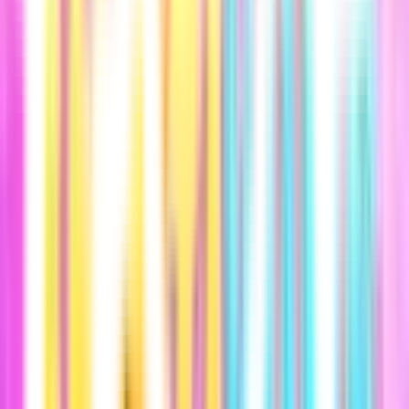
1. Togel Online Singapore Pools
Togel Online Singapore Pools adalah bentuk perjudian
daring yang memungkinkan pemain untuk memasang
taruhan pada angka-angka tertentu dengan harapan
memenangkan hadiah berdasarkan hasil undian resmi
dari Singapore Pools. Permainan ini sangat populer di
Indonesia
2. Togel Online Hongkong Pools
Togel Online Hongkong Pools adalah salah satu bentuk
perjudian daring yang populer di Indonesia, di mana
pemain dapat memasang taruhan pada hasil keluaran
angka dari Hongkong Pools. Permainan ini menawarkan
berbagai jenis pasaran, seperti 4D, 3D, dan 2D
3. Togel Online Sydney Pools
Togel Online Sydney Pools adalah permainan judi angka