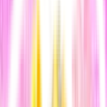
yang menarik dengan tema manis dan penuh warna,
menawarkan pengalaman bermain yang seru dan
menghibur. Dikembangkan oleh Pragmatic Play, game ini
menampilkan desain grafis yang cerah dengan simbol-
simbol seperti permen, lolipop, dan karakter kartun
yang menggemaskan
4. Slot Online Sweet Bonanza
Sweet Bonanza adalah salah satu permainan slot online
populer yang dikembangkan oleh Pragmatic Play. Game
ini menawarkan tema buah-buahan yang cerah dan
manis dengan mekanisme cluster pays, di mana pemain
bisa mendapatkan kemenangan dengan mengumpulkan
grup simbol yang sama
5. Slot Online Starlight Princess
Slot Online Starlight Princess adalah permainan slot