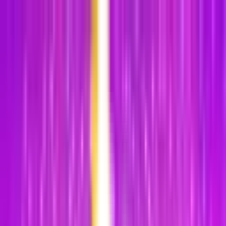
Daftar
Masuk
casino
Cari Permainan
plinko+
limbo+
clash of clans super scatter super rich
lightning roulette
all stars - world cup 2026
crash game
for you
slot
live casino
4
arcade
fishing
2603
635
104
21
Provider :
PP POP
Filter :
TERKENAL
Gates of Olympus POP
PP POP