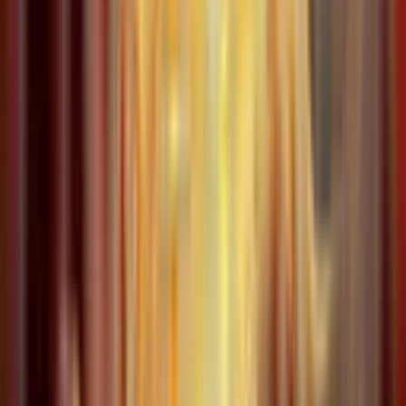
12. Slot Online The Dog House
Slot Online The Dog House adalah permainan slot yang
populer dikembangkan oleh Pragmatic Play,
menawarkan tema yang menggemaskan dengan latar
belakang rumah anjing yang penuh warna. Game ini
menampilkan 5 gulungan dan 20 paylines, dilengkapi
dengan fitur-fitur menarik seperti Wild Multipliers
13. Slot Online Great Rhino Megaways
Slot Online Great Rhino Megaways adalah permainan
slot yang menawarkan pengalaman bermain seru
dengan fitur Megaways yang inovatif, di mana setiap
putaran dapat menghasilkan hingga 200.704 cara untuk
menang. Dikembangkan oleh Pragmatic Play
14. Slot Online Wild Bounty Showdown
Slot Online Wild Bounty Showdown adalah permainan