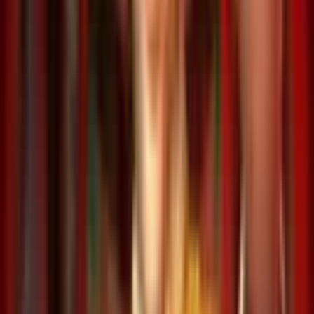
yang menarik dengan tema manis dan penuh warna,
menawarkan pengalaman bermain yang seru dan
menghibur. Dikembangkan oleh Pragmatic Play, game ini
menampilkan desain grafis yang cerah dengan simbol-
simbol seperti permen, lolipop, dan karakter kartun
yang menggemaskan
4. Slot Online Sweet Bonanza
Sweet Bonanza adalah salah satu permainan slot online
populer yang dikembangkan oleh Pragmatic Play. Game
ini menawarkan tema buah-buahan yang cerah dan
manis dengan mekanisme cluster pays, di mana pemain
bisa mendapatkan kemenangan dengan mengumpulkan
grup simbol yang sama
5. Slot Online Starlight Princess
Slot Online Starlight Princess adalah permainan slot