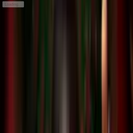
Loading...
24
/
124
Game
Page
1
of
6
ONGTOTO Situs Slot
Thailand Gampang Menang
Dan Maxwin 2026
Ongtoto
adalah salah satu situs judi online yang saat ini
sedang populer karena dianggap sebagai platform
"gacor" (memberikan kemenangan mudah) oleh para
pemain. Situs ini menawarkan berbagai jenis permainan
slot online
yang menarik dengan tampilan modern dan
fitur lengkap. Selain itu, Ongtoto juga dikenal karena
kemudahan transaksinya, termasuk deposit minimal