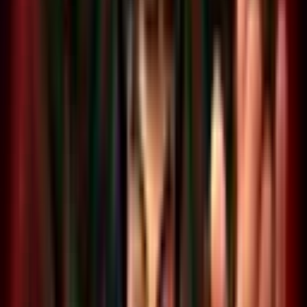
dan aman, tanpa potongan, sehingga sangat
menguntungkan bagi mereka yang ingin bermain dengan
modal kecil. Fitur ini juga memudahkan para pemain
yang tidak memiliki rekening bank namun ingin tetap
bermain
judi online
Selain menawarkan permainan yang menguntungkan,
Ongtoto juga menjaga keamanan data dan transaksi para
membernya dengan sistem enkripsi canggih. Situs ini
memiliki lisensi resmi dari lembaga perjudian
internasional, sehingga terjamin keadilan permainannya.
Layanan customer service yang siap membantu 24 jam
juga menjadi nilai tambah, memastikan pemain
mendapatkan solusi cepat jika mengalami kendala saat
bermain atau bertransaksi
Bagi yang ingin mencoba peruntungan di slot online
dengan modal kecil, Ongtoto bisa menjadi pilihan tepat.
Dengan deposit Rp5.000 via DANA, pemain bisa