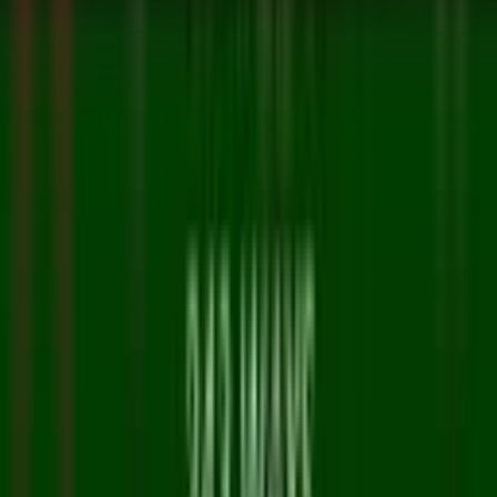
togel (toto gelap) yang dapat dimainkan secara daring
dengan mengikuti hasil undian Arkansas Evening, salah
satu jenis undian yang diadakan di negara bagian
Arkansas, Amerika Serikat
13. Togel Online Florida Evening
Togel Online Florida Evening merujuk pada permainan
togel yang dapat dimainkan secara daring dengan
mengikuti hasil undian dari Florida Evening, sebuah
pasaran togel yang populer di Amerika Serikat.
Permainan ini biasanya menawarkan berbagai jenis
taruhan
14. Togel Online Osaka Lottery
Togel Online Osaka Lottery adalah salah satu bentuk
permainan judi angka yang populer di kalangan
penggemar togel daring. Permainan ini menawarkan