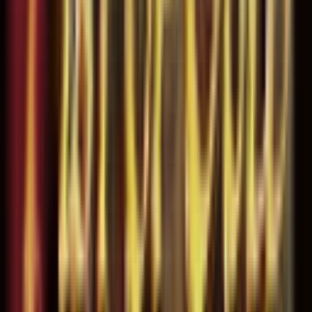
yang berbasis pada hasil undian dari Sydney Pools,
salah satu pasaran togel terkenal yang berasal dari
Sydney, Australia. Permainan ini populer di kalangan
pemain togel online
4. Togel Online Cambodia Lottery
Togel Online Cambodia Lottery adalah salah satu bentuk
perjudian daring yang populer di kalangan pemain togel,
terutama yang tertarik dengan pasaran internasional.
Permainan ini menawarkan berbagai jenis taruhan
berdasarkan hasil undian resmi dari Cambodia Lottery,
5. Togel Online Newyork 4D
Togel Online New York 4D adalah permainan judi angka
berbasis digital yang mengacu pada hasil undian dari
pasar togel New York. Pemain harus menebak 4 digit
angka (dari 0000 hingga 9999) yang akan keluar dalam