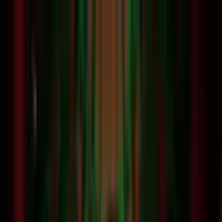
Daftar
Masuk
casino
Cari Permainan
mines+
limbo+
plinko+
lightning roulette
crazy time
crash game
for you
slot
live casino
4
arcade
fishing
2603
635
104
21
Provider :
Spade Gaming
Filter :
TERKENAL
Legacy Of Kong Maxways
Spade Gaming