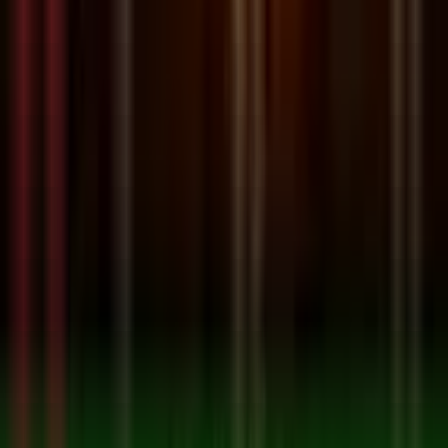
10. Togel Online Xiamen Lottery
Togel Online Xiamen Lottery adalah salah satu bentuk
perjudian daring yang menawarkan permainan togel
dengan sistem lotere yang berasal dari Xiamen,
Tiongkok. Permainan ini memungkinkan pemain untuk
memasang taruhan pada berbagai angka dengan
harapan memenangkan hadiah uang tunai
11. Togel Online Mancity 4D
Togel Online
Mancity 4D adalah salah satu jenis
permainan judi togel digital yang mengacu pada pasaran
Manchester City (Mancity) dengan sistem 4 digit. Pemain
harus menebak angka keluaran 4D (0000-9999) yang
diundi berdasarkan hasil tertentu
12. Togel Online Arkansas Evening
Togel Online Arkansas Evening merujuk pada permainan