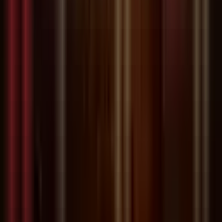
8. Togel Online Shanghai Pools
Togel Online Shanghai Pools adalah salah satu bentuk
perjudian daring yang populer di kalangan pemain togel,
khususnya yang menyukai pasaran Shanghai.
Permainan ini menawarkan berbagai jenis taruhan,
seperti 2D, 3D, dan 4D, di mana pemain menebak angka
yang akan keluar pada hasil undian
9. Togel Online Michigan Midday
Togel Online Michigan Midday merujuk pada permainan
lotere online yang populer di Michigan, Amerika Serikat,
khususnya untuk hasil undian yang dilakukan pada siang
hari (midday). Permainan ini memungkinkan pemain
untuk memasang taruhan secara digital dengan memilih
angka-angka tertentu