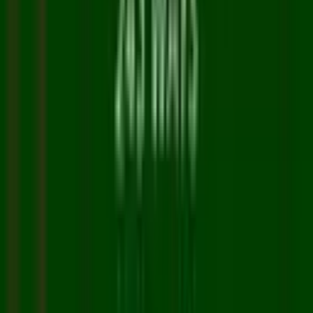
berbagai pasaran, termasuk hasil undian dari Osaka,
Jepang, dengan sistem taruhan yang mudah diakses
melalui platform online
15. Togel Online Damacai
Togel Online Damacai adalah salah satu bentuk
perjudian daring yang populer di Indonesia, khususnya
bagi penggemar permainan angka. Damacai sendiri
merupakan salah satu pasaran togel yang banyak
diminati karena menyediakan berbagai jenis taruhan
dengan hadiah yang menggiurkan
Lihat Semua
home
explore
promo