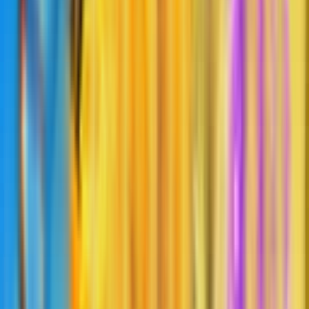
1. Slot Online Mahjong Ways
Slot Online Mahjong Ways adalah permainan slot digital
yang terinspirasi dari permainan tradisional Mahjong,
menggabungkan unsur-unsur klasik dengan fitur
modern yang menarik. Game ini menawarkan grafis
yang memukau, mekanisme permainan yang inovatif
2. Slot Online Gates Of Olympus
Slot Online Gates of Olympus adalah permainan slot
yang dikembangkan oleh Pragmatic Play, terinspirasi
oleh mitologi Yunani kuno dengan dewa Zeus sebagai
simbol utama. Game ini menawarkan 6 reel dan
menggunakan mekanisme
3. Slot Online Sugar Rush 1000
Slot Online Sugar Rush 1000 adalah permainan slot