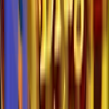
togel (toto gelap) yang dapat dimainkan secara daring
dengan mengikuti hasil undian Arkansas Evening, salah
satu jenis undian yang diadakan di negara bagian
Arkansas, Amerika Serikat
13. Togel Online Florida Evening
Togel Online Florida Evening merujuk pada permainan
togel yang dapat dimainkan secara daring dengan
mengikuti hasil undian dari Florida Evening, sebuah
pasaran togel yang populer di Amerika Serikat.
Permainan ini biasanya menawarkan berbagai jenis
taruhan
14. Togel Online Osaka Lottery
Togel Online Osaka Lottery adalah salah satu bentuk
permainan judi angka yang populer di kalangan
penggemar togel daring. Permainan ini menawarkan