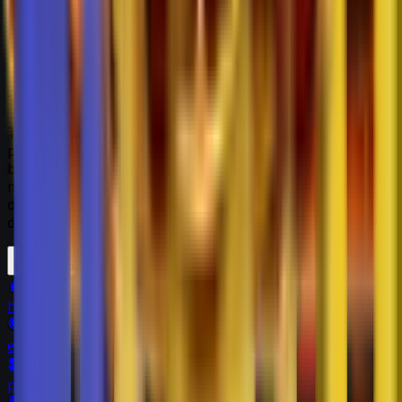
berbagai pasaran, termasuk hasil undian dari Osaka,
Jepang, dengan sistem taruhan yang mudah diakses
melalui platform online
15. Togel Online Damacai
Togel Online Damacai adalah salah satu bentuk
perjudian daring yang populer di Indonesia, khususnya
bagi penggemar permainan angka. Damacai sendiri
merupakan salah satu pasaran togel yang banyak
diminati karena menyediakan berbagai jenis taruhan
dengan hadiah yang menggiurkan
Lihat Semua
home
explore
promo