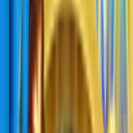
Chili King
Victory Ark Gaming
Zeus
Victory Ark Gaming
Dragon's Treasure 3
Victory Ark Gaming
God of Wealth
Victory Ark Gaming
Wild Fortune
Victory Ark Gaming
Emperor Qin Shi Huang PLUS
Victory Ark Gaming
Joker Carnival 4096
Victory Ark Gaming
Dragon Treasure 4
Victory Ark Gaming
Cash God X4096
Victory Ark Gaming
Bullfight King
Victory Ark Gaming
Treasure of the Mummy
Victory Ark Gaming
Maneki Neko
Victory Ark Gaming
Hot Ace
Victory Ark Gaming
Meow Riches
Victory Ark Gaming
Roman Gladiator
Victory Ark Gaming
Mahjong Self-Drawn Win
Victory Ark Gaming
WILD QUEEN'S FORTUNE
Victory Ark Gaming
Piñata
Victory Ark Gaming
Dragon & Lion Dance
Victory Ark Gaming
Inca Zuma
Victory Ark Gaming
Golden Empire
Victory Ark Gaming
Thor Deluxe
Victory Ark Gaming
Arcane Dragon
Victory Ark Gaming