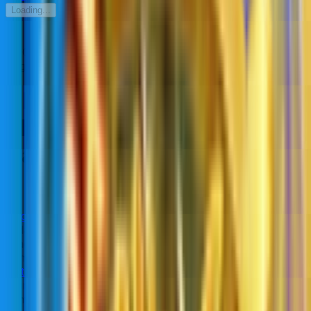
Loading...
24
/
59
Game
Page
1
of
3
ONGTOTO Situs Slot
Thailand Gampang Menang
Dan Maxwin 2026
Ongtoto
adalah salah satu situs judi online yang saat ini
sedang populer karena dianggap sebagai platform
"gacor" (memberikan kemenangan mudah) oleh para
pemain. Situs ini menawarkan berbagai jenis permainan
slot online
yang menarik dengan tampilan modern dan
fitur lengkap. Selain itu, Ongtoto juga dikenal karena
kemudahan transaksinya, termasuk deposit minimal