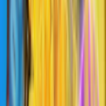
mengakses berbagai game slot gacor yang sering
memberikan jackpot. Namun, tetap perlu diingat untuk
bermain secara bertanggung jawab dan tidak terlalu
terbawa emosi. Pantau terus update
slot gacor
hari ini
dan manfaatkan bonus promosi yang ditawarkan agar
peluang menang semakin besar. Selamat bermain dan
semoga sukses
Game Pragmatic Play Paling Seru &
Gacor 2026
Pragmatic Play terus menjadi salah satu penyedia game
slot online terpopuler di tahun 2026, dengan beragam
judul yang menawarkan keseruan dan potensi
kemenangan besar (gacor). Beberapa game terbaik
mereka seperti Gates of Olympus, Sweet Bonanza, dan
Starlight Princess masih menjadi favorit pemain karena
fitur bonus menguntungkan