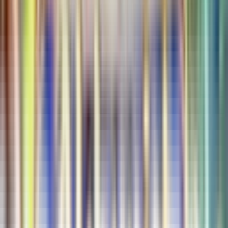
yang berbasis pada hasil undian dari Sydney Pools,
salah satu pasaran togel terkenal yang berasal dari
Sydney, Australia. Permainan ini populer di kalangan
pemain togel online
4. Togel Online Cambodia Lottery
Togel Online Cambodia Lottery adalah salah satu bentuk
perjudian daring yang populer di kalangan pemain togel,
terutama yang tertarik dengan pasaran internasional.
Permainan ini menawarkan berbagai jenis taruhan
berdasarkan hasil undian resmi dari Cambodia Lottery,
5. Togel Online Newyork 4D
Togel Online New York 4D adalah permainan judi angka
berbasis digital yang mengacu pada hasil undian dari
pasar togel New York. Pemain harus menebak 4 digit
angka (dari 0000 hingga 9999) yang akan keluar dalam