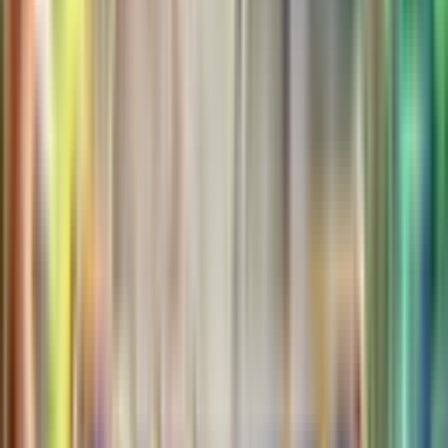
1. Togel Online Singapore Pools
Togel Online Singapore Pools adalah bentuk perjudian
daring yang memungkinkan pemain untuk memasang
taruhan pada angka-angka tertentu dengan harapan
memenangkan hadiah berdasarkan hasil undian resmi
dari Singapore Pools. Permainan ini sangat populer di
Indonesia
2. Togel Online Hongkong Pools
Togel Online Hongkong Pools adalah salah satu bentuk
perjudian daring yang populer di Indonesia, di mana
pemain dapat memasang taruhan pada hasil keluaran
angka dari Hongkong Pools. Permainan ini menawarkan
berbagai jenis pasaran, seperti 4D, 3D, dan 2D
3. Togel Online Sydney Pools
Togel Online Sydney Pools adalah permainan judi angka