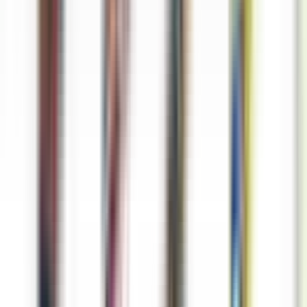
Dynamite Jack
World Match
Love Reaction
World Match
Panda Paradise
World Match
Hawild Island
World Match
Goodluck Hot Pot
World Match
Magic Moon Palace
World Match
Songkran Holidays
World Match
Alien Domination
World Match
Royal Key
World Match
Big Grizzly
World Match
Sahara
World Match
King Neptun
World Match
Tuan Yuan Panda
World Match
Golden Pig
World Match
Golden Tree
World Match
King's Valley
World Match
Land Of Trolls
World Match
Fa Fa Spin
World Match
Four God Beasts
World Match
Jolly Roger
World Match
Wily fox
World Match
Funny Monkey
World Match
Alchemist
World Match