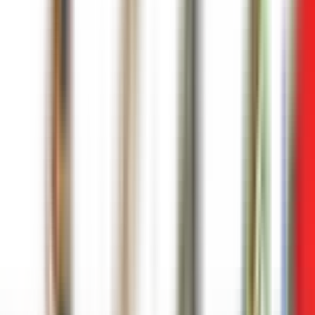
Setiap permainan memiliki aturan, strategi, dan tingkat
kesulitan yang berbeda. Penting juga untuk memilih
platform judi online yang terpercaya dan berlisensi agar
terhindar dari penipuan. Dengan pemahaman dasar
yang kuat, pemain dapat lebih siap menghadapi
tantangan dan peluang dalam judi online
Salah satu kunci kesuksesan dalam
Slot Thailand
adalah
manajemen keuangan yang baik. Pemula harus
menetapkan batas modal harian atau mingguan dan
disiplin dalam mematuhinya. Hindari tergoda untuk
mengejar kerugian (chasing losses) karena hal itu bisa
berujung pada kebangkrutan. Selain itu, alokasikan dana
dengan proporsional untuk berbagai permainan agar
risiko kerugian dapat diminimalisir. Dengan mengelola
uang secara cerdas, pemain bisa bertahan lebih lama
dan meningkatkan peluang menang
Judi online bukan sekadar permainan untung-untungan,