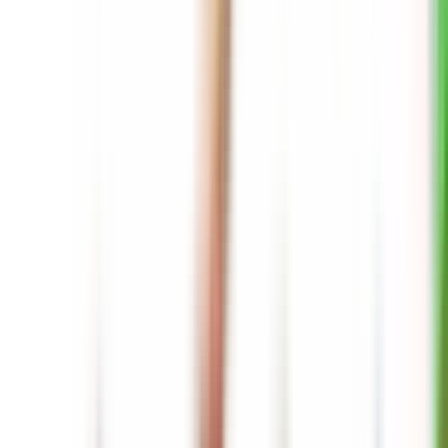
yang dikembangkan oleh Pragmatic Play, menawarkan
pengalaman bermain yang magis dengan tema putri dan
dunia fantasi. Game ini menampilkan grafis yang
memukau, fitur bonus yang menggiurkan
6. Slot Online Lucky Neko
Slot Online Lucky Neko adalah permainan mesin slot
digital yang menawarkan tema Jepang yang
menggemaskan dengan karakter kucing (neko) yang
dianggap membawa keberuntungan. Dikembangkan
oleh PG Soft, game ini menampilkan grafis yang cerah
dan animasi yang menarik
7. Slot Online Gates Of Gatot Kaca
Slot Online Gates of Gatot Kaca adalah permainan slot
yang terinspirasi oleh legenda pahlawan wayang Jawa,
Gatot Kaca. Dikembangkan oleh provider ternama, game
ini menawarkan grafis yang memukau, fitur bonus