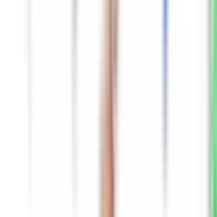
1. Slot Online Mahjong Ways
Slot Online Mahjong Ways adalah permainan slot digital
yang terinspirasi dari permainan tradisional Mahjong,
menggabungkan unsur-unsur klasik dengan fitur
modern yang menarik. Game ini menawarkan grafis
yang memukau, mekanisme permainan yang inovatif
2. Slot Online Gates Of Olympus
Slot Online Gates of Olympus adalah permainan slot
yang dikembangkan oleh Pragmatic Play, terinspirasi
oleh mitologi Yunani kuno dengan dewa Zeus sebagai
simbol utama. Game ini menawarkan 6 reel dan
menggunakan mekanisme
3. Slot Online Sugar Rush 1000
Slot Online Sugar Rush 1000 adalah permainan slot