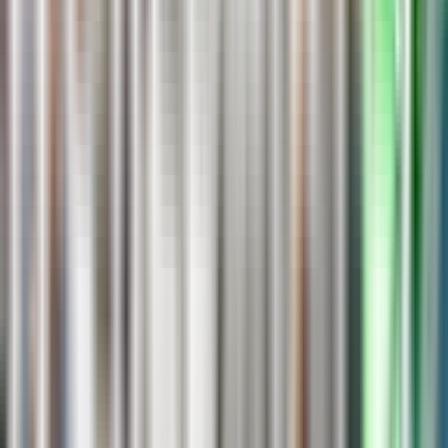
berbagai pasaran, termasuk hasil undian dari Osaka,
Jepang, dengan sistem taruhan yang mudah diakses
melalui platform online
15. Togel Online Damacai
Togel Online Damacai adalah salah satu bentuk
perjudian daring yang populer di Indonesia, khususnya
bagi penggemar permainan angka. Damacai sendiri
merupakan salah satu pasaran togel yang banyak
diminati karena menyediakan berbagai jenis taruhan
dengan hadiah yang menggiurkan
Lihat Semua
home
explore
promo