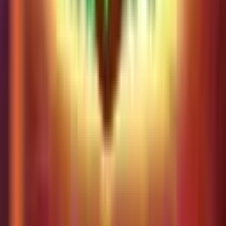
berbagai pasaran, termasuk hasil undian dari Osaka,
Jepang, dengan sistem taruhan yang mudah diakses
melalui platform online
15. Togel Online Damacai
Togel Online Damacai adalah salah satu bentuk
perjudian daring yang populer di Indonesia, khususnya
bagi penggemar permainan angka. Damacai sendiri
merupakan salah satu pasaran togel yang banyak
diminati karena menyediakan berbagai jenis taruhan
dengan hadiah yang menggiurkan
Lihat Semua
home
explore
promo