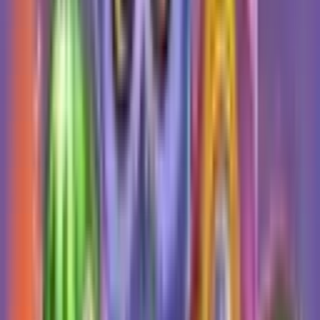
yang menarik dengan tema manis dan penuh warna,
menawarkan pengalaman bermain yang seru dan
menghibur. Dikembangkan oleh Pragmatic Play, game ini
menampilkan desain grafis yang cerah dengan simbol-
simbol seperti permen, lolipop, dan karakter kartun
yang menggemaskan
4. Slot Online Sweet Bonanza
Sweet Bonanza adalah salah satu permainan slot online
populer yang dikembangkan oleh Pragmatic Play. Game
ini menawarkan tema buah-buahan yang cerah dan
manis dengan mekanisme cluster pays, di mana pemain
bisa mendapatkan kemenangan dengan mengumpulkan
grup simbol yang sama
5. Slot Online Starlight Princess
Slot Online Starlight Princess adalah permainan slot