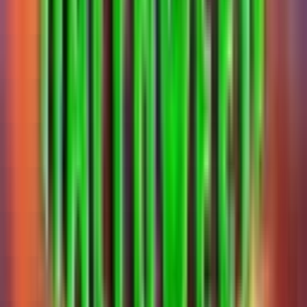
10. Togel Online Xiamen Lottery
Togel Online Xiamen Lottery adalah salah satu bentuk
perjudian daring yang menawarkan permainan togel
dengan sistem lotere yang berasal dari Xiamen,
Tiongkok. Permainan ini memungkinkan pemain untuk
memasang taruhan pada berbagai angka dengan
harapan memenangkan hadiah uang tunai
11. Togel Online Mancity 4D
Togel Online
Mancity 4D adalah salah satu jenis
permainan judi togel digital yang mengacu pada pasaran
Manchester City (Mancity) dengan sistem 4 digit. Pemain
harus menebak angka keluaran 4D (0000-9999) yang
diundi berdasarkan hasil tertentu
12. Togel Online Arkansas Evening
Togel Online Arkansas Evening merujuk pada permainan