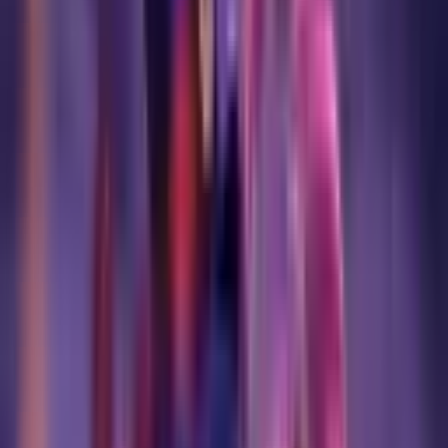
dan aman, tanpa potongan, sehingga sangat
menguntungkan bagi mereka yang ingin bermain dengan
modal kecil. Fitur ini juga memudahkan para pemain
yang tidak memiliki rekening bank namun ingin tetap
bermain
judi online
Selain menawarkan permainan yang menguntungkan,
Ongtoto juga menjaga keamanan data dan transaksi para
membernya dengan sistem enkripsi canggih. Situs ini
memiliki lisensi resmi dari lembaga perjudian
internasional, sehingga terjamin keadilan permainannya.
Layanan customer service yang siap membantu 24 jam
juga menjadi nilai tambah, memastikan pemain
mendapatkan solusi cepat jika mengalami kendala saat
bermain atau bertransaksi
Bagi yang ingin mencoba peruntungan di slot online
dengan modal kecil, Ongtoto bisa menjadi pilihan tepat.
Dengan deposit Rp5.000 via DANA, pemain bisa