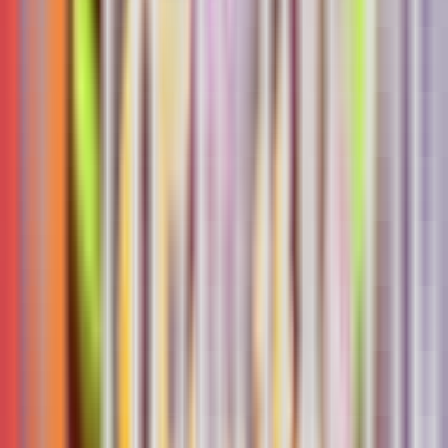
1. Togel Online Singapore Pools
Togel Online Singapore Pools adalah bentuk perjudian
daring yang memungkinkan pemain untuk memasang
taruhan pada angka-angka tertentu dengan harapan
memenangkan hadiah berdasarkan hasil undian resmi
dari Singapore Pools. Permainan ini sangat populer di
Indonesia
2. Togel Online Hongkong Pools
Togel Online Hongkong Pools adalah salah satu bentuk
perjudian daring yang populer di Indonesia, di mana
pemain dapat memasang taruhan pada hasil keluaran
angka dari Hongkong Pools. Permainan ini menawarkan
berbagai jenis pasaran, seperti 4D, 3D, dan 2D
3. Togel Online Sydney Pools
Togel Online Sydney Pools adalah permainan judi angka