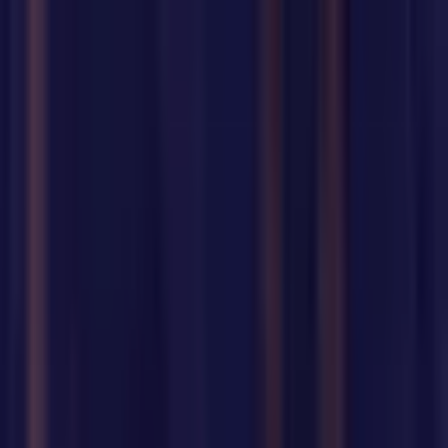
Daftar
Masuk
casino
Cari Permainan
tombstone rip
crazy time
plinko+
mines+
lightning baccarat
crash game
for you
slot
live casino
4
arcade
fishing
2603
635
104
21
Provider :
Habanero
Filter :
TERKENAL
Super Fruit Blast
Habanero