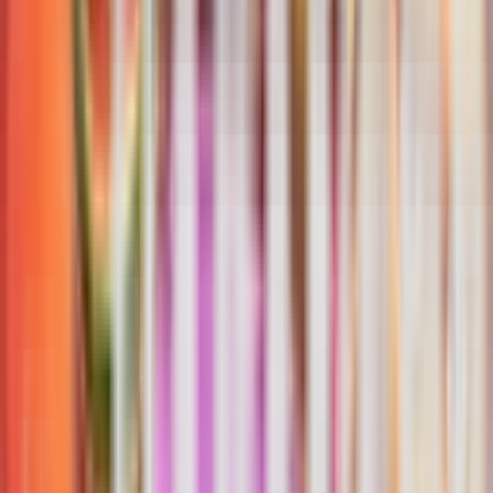
10. Slot Online 5 Lions Bonanza
Slot Online 5 Lions Bonanza adalah salah satu
permainan slot yang populer di kalangan penggemar judi
online. Dikembangkan oleh provider ternama, game ini
menawarkan tema oriental dengan simbol-simbol seperti
singa emas, koin keberuntungan, dan nuansa tradisional
Tiongkok yang menarik
11. Slot Online Santa's Great Gifts
Slot Online Santa's Great Gifts adalah permainan slot
bertema Natal yang menawarkan pengalaman bermain
yang menyenangkan dan penuh hadiah. Dengan grafis
yang cerah dan simbol-simbol khas Natal seperti hadiah,
pohon cemara, dan Santa Claus, permainan ini cocok
dimainkan selama musim liburan